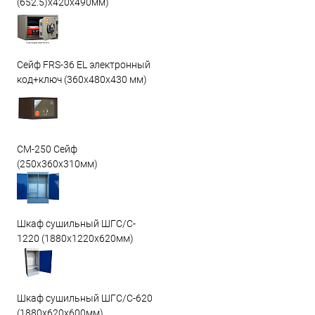
(652.5)x420x490мм)
Сейф FRS-36 EL электронный
код+ключ (360x480x430 мм)
СМ-250 Сейф
(250х360х310мм)
Шкаф сушильный ШГС/C-
1220 (1880x1220x620мм)
Шкаф сушильный ШГС/C-620
(1880x620x600мм)