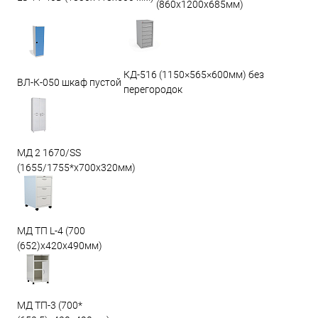
(860х1200х685мм)
КД-516 (1150×565×600мм) без
ВЛ-К-050 шкаф пустой
перегородок
МД 2 1670/SS
(1655/1755*x700x320мм)
МД ТП L-4 (700
(652)x420x490мм)
МД ТП-3 (700*