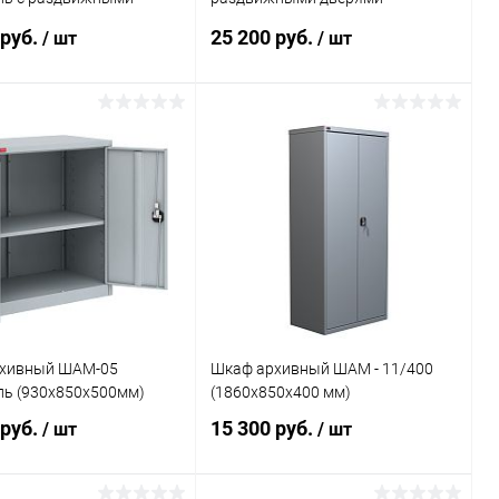
 (832x1215x458 мм)
(1830x918x458 мм)
 руб.
25 200 руб.
/ шт
/ шт
В корзину
В корзину
ь в 1 клик
Сравнение
Купить в 1 клик
Сравнение
ранное
Под заказ
В избранное
Под заказ
хивный ШАМ-05
Шкаф архивный ШАМ - 11/400
ль (930x850x500мм)
(1860х850х400 мм)
 руб.
15 300 руб.
/ шт
/ шт