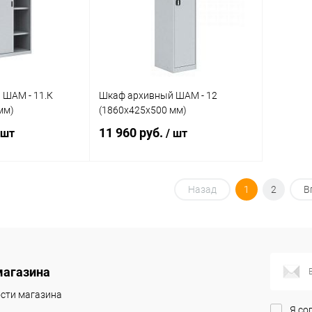
Под заказ
В избранное
Под заказ
В изб
 ШАМ - 11.К
Шкаф архивный ШАМ - 12
мм)
(1860х425х500 мм)
11 960 руб.
 шт
/ шт
корзину
В корзину
Назад
1
2
В
ик
Сравнение
Купить в 1 клик
Сравнение
Под заказ
В избранное
Под заказ
магазина
сти магазина
Я со