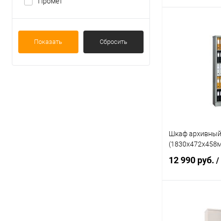
Промет
В 
Показать
Сбросить
Купить в 1 кл
В избранное
Шкаф архивный
(1830x472x458
12 990 руб.
/
В 