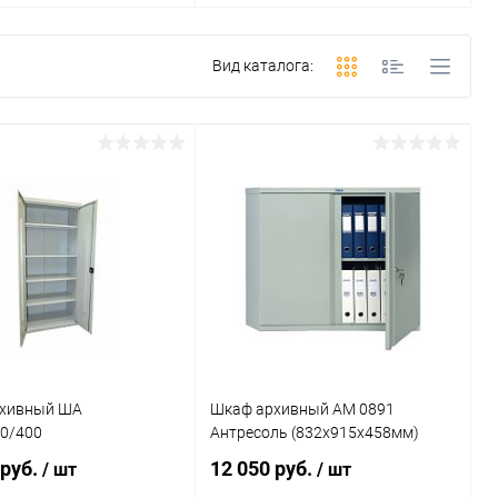
Вид каталога:
хивный ША
Шкаф архивный AM 0891
50/400
Антресоль (832x915x458мм)
 руб.
12 050 руб.
/ шт
/ шт