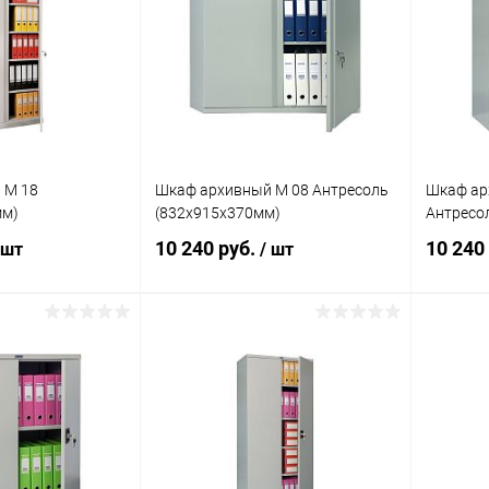
ик
Сравнение
Купить в 1 клик
Сравнение
Купит
Под заказ
В избранное
Под заказ
В изб
 М 18
Шкаф архивный М 08 Антресоль
Шкаф ар
мм)
(832x915x370мм)
Антресо
10 240 руб.
10 240
 шт
/ шт
корзину
В корзину
ик
Сравнение
Купить в 1 клик
Сравнение
Купит
Под заказ
В избранное
Под заказ
В изб