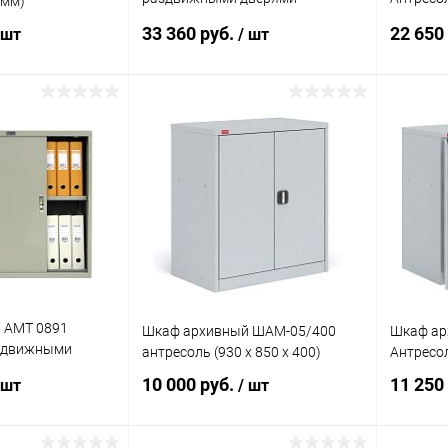
0мм)
(1830x1215x458мм)
дверями
33 360 руб.
22 650
 шт
/ шт
корзину
В корзину
ик
Сравнение
Купить в 1 клик
Сравнение
Купит
Под заказ
В избранное
Под заказ
В изб
 AMT 0891
Шкаф архивный ШАМ-05/400
Шкаф ар
аздвижными
антресоль (930 х 850 х 400)
Антресо
18x458 мм)
10 000 руб.
11 250
 шт
/ шт