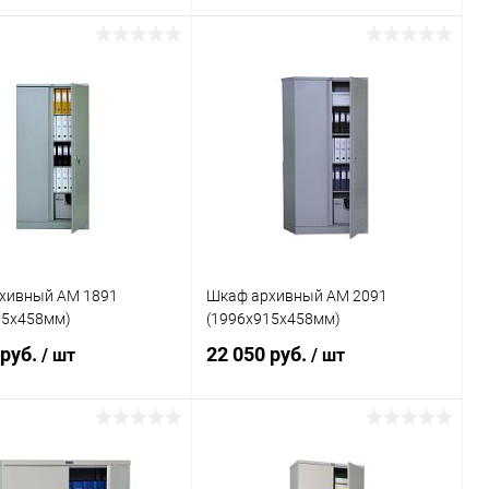
В корзину
В корзину
ь в 1 клик
Сравнение
Купить в 1 клик
Сравнение
ранное
Под заказ
В избранное
Под заказ
хивный AM 1891
Шкаф архивный AM 2091
15x458мм)
(1996x915x458мм)
 руб.
22 050 руб.
/ шт
/ шт
В корзину
В корзину