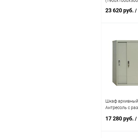
(1900x1000x50
23 620 руб.
/
В 
Купить в 1 кл
В избранное
Шкаф архивный
Антресоль с р
дверями (832x9
17 280 руб.
/