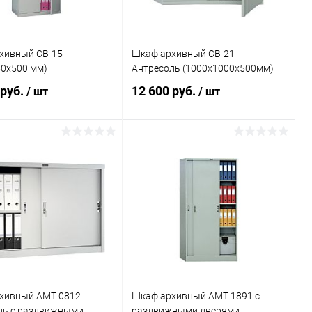
хивный СВ-15
Шкаф архивный СВ-21
50x500 мм)
Антресоль (1000x1000x500мм)
 руб.
12 600 руб.
/ шт
/ шт
В корзину
В корзину
ь в 1 клик
Сравнение
Купить в 1 клик
Сравнение
ранное
Под заказ
В избранное
Под заказ
хивный АМТ 0812
Шкаф архивный AMT 1891 с
ль с раздвижными
раздвижными дверями