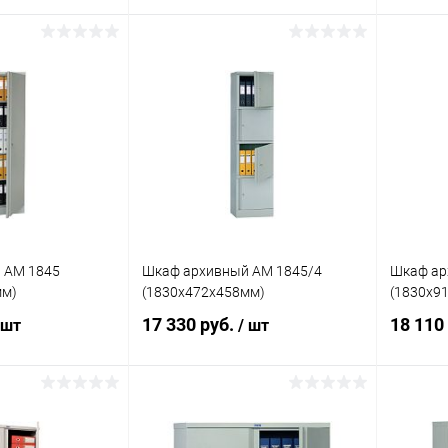
корзину
В корзину
ик
Сравнение
Купить в 1 клик
Сравнение
Купит
Под заказ
В избранное
Под заказ
В изб
 AM 1845
Шкаф архивный AM 1845/4
Шкаф ар
мм)
(1830x472x458мм)
(1830x9
17 330 руб.
18 110
 шт
/ шт
корзину
В корзину