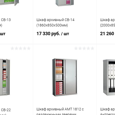
 СВ-13
Шкаф архивный СВ-14
Шкаф ар
м)
(1860x850x500мм)
(2000x8
17 330 руб.
21 260
 шт
/ шт
корзину
В корзину
ик
Сравнение
Купить в 1 клик
Сравнение
Купит
Под заказ
В избранное
Под заказ
В изб
Шкаф архивный AMT 1812 с
Шкаф ар
 СВ-22
раздвижными дверями
Антресо