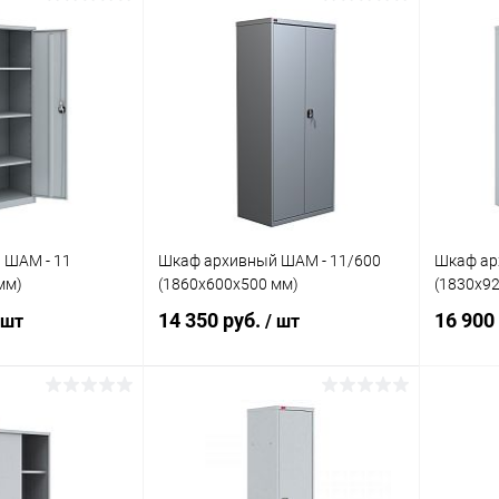
корзину
В корзину
ик
Сравнение
Купить в 1 клик
Сравнение
Купит
Под заказ
В избранное
Под заказ
В изб
 ШАМ - 11
Шкаф архивный ШАМ - 11/600
Шкаф ар
мм)
(1860x600x500 мм)
(1830х9
14 350 руб.
16 900
 шт
/ шт
корзину
В корзину
ик
Сравнение
Купить в 1 клик
Сравнение
Купит