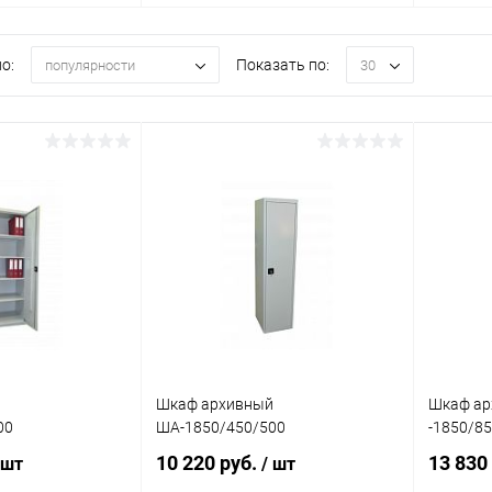
о:
Показать по:
популярности
30
й
Шкаф архивный
Шкаф ар
00
ША-1850/450/500
-1850/8
10 220 руб.
13 830
 шт
/ шт