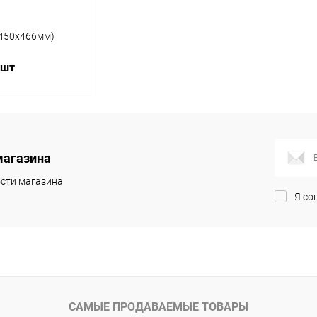
x450x466мм)
 шт
корзину
магазина
ик
Сравнение
сти магазина
Под заказ
Я со
САМЫЕ ПРОДАВАЕМЫЕ ТОВАРЫ