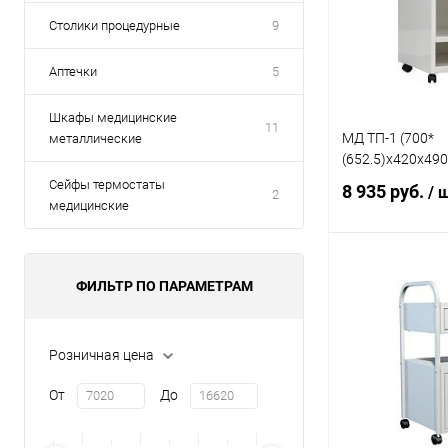
Столики процедурные
9
Аптечки
5
Шкафы медицинские
11
МД ТП-1 (700*
металлические
(652.5)x420x49
Сейфы термостаты
8 935 руб.
/ 
2
медицинские
В 
ФИЛЬТР ПО ПАРАМЕТРАМ
Купить в 1 кл
Розничная цена
В избранное
От
До