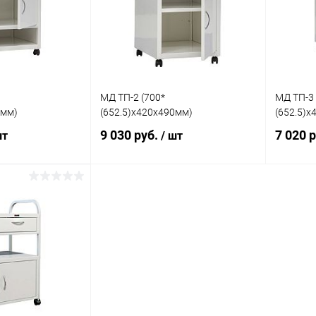
МД ТП-2 (700*
МД ТП-3 
0мм)
(652.5)x420x490мм)
(652.5)x
9 030 руб.
7 020 
шт
/ шт
корзину
В корзину
ик
Сравнение
Купить в 1 клик
Сравнение
Купит
Под заказ
В избранное
Под заказ
В изб