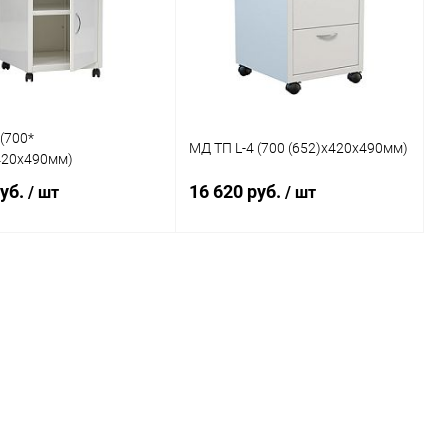
(700*
МД ТП L-4 (700 (652)x420x490мм)
420x490мм)
руб.
16 620 руб.
/ шт
/ шт
В корзину
В корзину
ь в 1 клик
Сравнение
Купить в 1 клик
Сравнение
ранное
Под заказ
В избранное
Под заказ