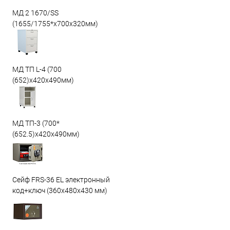
МД 2 1670/SS
(1655/1755*x700x320мм)
МД ТП L-4 (700
(652)x420x490мм)
МД ТП-3 (700*
(652.5)x420x490мм)
Сейф FRS-36 EL электронный
код+ключ (360x480x430 мм)