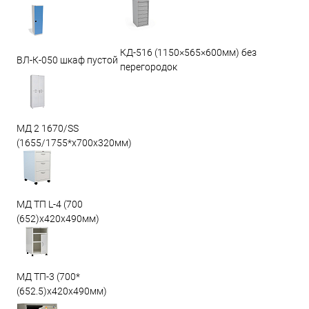
КД-516 (1150×565×600мм) без
ВЛ-К-050 шкаф пустой
перегородок
МД 2 1670/SS
(1655/1755*x700x320мм)
МД ТП L-4 (700
(652)x420x490мм)
МД ТП-3 (700*
(652.5)x420x490мм)