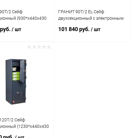
90T/2 Сейф
ГРАНИТ 90T/2 EL Сейф
ционный (930*x440x430
двухсекционный с электронным
кодом и ключом (930*x440x430
 руб.
101 840 руб.
/ шт
/ шт
мм)
В корзину
В корзину
ь в 1 клик
Сравнение
Купить в 1 клик
Сравнение
ранное
Под заказ
В избранное
Под заказ
120T/2 Сейф
ционный (1230*x440x430
0 руб.
/ шт