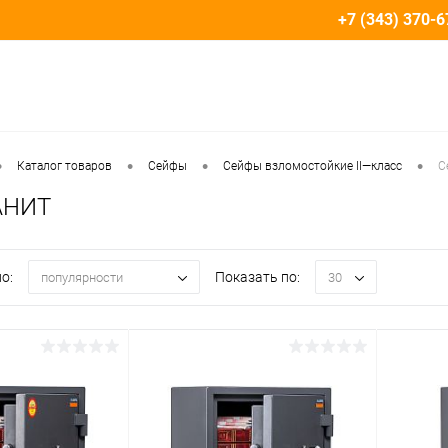
+7 (343) 370-6
•
•
•
•
Каталог товаров
Сейфы
Сейфы взломостойкие II—класс
С
АНИТ
о:
Показать по:
популярности
30