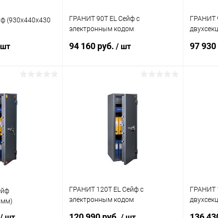
ГРАНИТ 90Т EL Сейф с
ГРАНИТ 
ф (930x440x430
электронным кодом
двухсек
(930x440x430 мм)
мм)
94 160 руб.
97 930
 шт
/ шт
корзину
В корзину
ик
Сравнение
Купить в 1 клик
Сравнение
Купит
Под заказ
В избранное
Под заказ
В изб
ГРАНИТ 120Т EL Сейф с
ГРАНИТ 
ейф
электронным кодом
двухсек
 мм)
(1230*x440x430 мм)
мм)
120 990 руб.
136 43
/ шт
/ шт