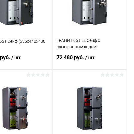
ГРАНИТ 65Т EL Сейф с
65Т Сейф (655x440x430
электронным кодом
(655x440x430 ММ)
 руб.
72 480 руб.
/ шт
/ шт
В корзину
В корзину
ь в 1 клик
Сравнение
Купить в 1 клик
Сравнение
ранное
Под заказ
В избранное
Под заказ