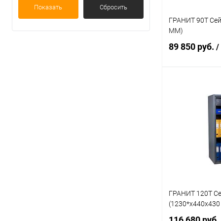
Показать
Сбросить
ГРАНИТ 90Т Сей
ММ)
89 850 руб.
/
В 
Купить в 1 кл
В избранное
ГРАНИТ 120Т С
(1230*x440x430
116 680 руб.