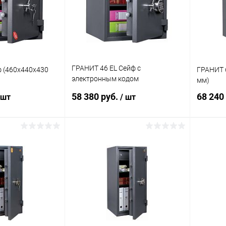
ГРАНИТ 46 EL Сейф с
 (460x440x430
ГРАНИТ 
электронным кодом
мм)
(460x440x430мм)
58 380 руб.
68 240
 шт
/ шт
корзину
В корзину
ик
Сравнение
Купить в 1 клик
Сравнение
Купит
Под заказ
В избранное
Под заказ
В изб