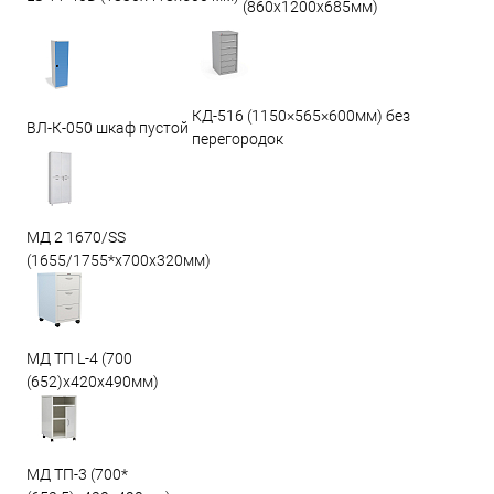
(860х1200х685мм)
КД-516 (1150×565×600мм) без
ВЛ-К-050 шкаф пустой
перегородок
МД 2 1670/SS
(1655/1755*x700x320мм)
МД ТП L-4 (700
(652)x420x490мм)
МД ТП-3 (700*