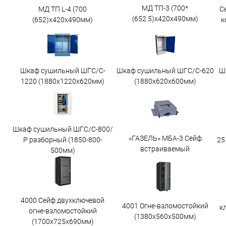
МД ТП-3 (700*
МД ТП L-4 (700
С
(652.5)x420x490мм)
(652)x420x490мм)
к
Шкаф сушильный ШГС/C-
Шкаф сушильный ШГС/C-620
Ш
1220 (1880x1220x620мм)
(1880x620x600мм)
Шкаф сушильный ШГС/С-800/
«ГАЗЕЛЬ» МБА-3 Сейф
25
Р разборный (1850-800-
встраиваемый
500мм)
4000 Сейф двухключевой
4001 Огне-взломостойкий
к
огне-взломостойкий
(1380х560х500мм)
(1700х725х690мм)