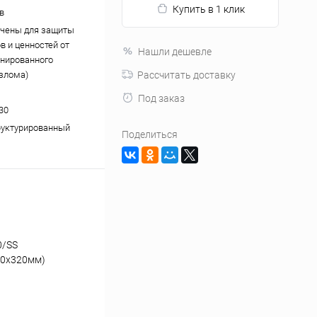
Купить в 1 клик
в
чены для защиты
в и ценностей от
Нашли дешевле
нированного
взлома)
Рассчитать доставку
Под заказ
30
руктурированный
Поделиться
0/SS
00x320мм)