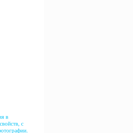
ия в
войств, с
фотографии.