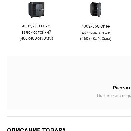
4002/480 Огне-
4002/660 Огне-
взломостойкий
взломостойкий
(480х480х490мм)
(660х48х490мм)
Рассчит
Пожалуйста подо
ОПИСАНИЕ ТОВАРА