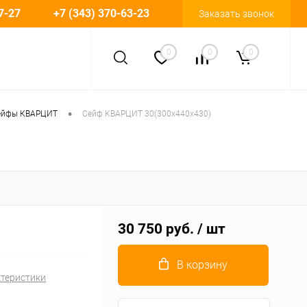
7-27
+7 (343) 370-63-23
Заказать звонок
0
0
0
•
ейфы КВАРЦИТ
Сейф КВАРЦИТ 30(300x440x430)
30 750 руб.
/ шт
В корзину
ктеристики