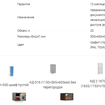
Гарантия
12 месяце
предназна
документо
Назначение
несанкцио
доступа (
Объём, л
25
Размеры ВхШхГ, мм
300x440x4
графит ст
Цвет
(RAL 7024)
МД 2 167
КД-516 (1150×565×600мм) без
К-050 шкаф пустой
(1655/1755*x7
перегородок