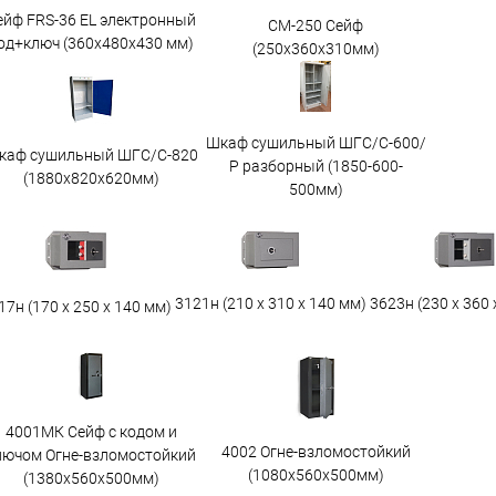
ейф FRS-36 EL электронный
СМ-250 Сейф
од+ключ (360x480x430 мм)
(250х360х310мм)
Шкаф сушильный ШГС/С-600/
каф сушильный ШГС/C-820
Р разборный (1850-600-
(1880x820x620мм)
500мм)
3623н (230 х 360 
3121н (210 х 310 х 140 мм)
17н (170 х 250 х 140 мм)
4001МК Сейф с кодом и
4002 Огне-взломостойкий
лючом Огне-взломостойкий
(1080х560х500мм)
(1380х560х500мм)