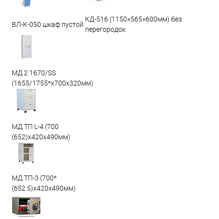
КД-516 (1150×565×600мм) без
ВЛ-К-050 шкаф пустой
перегородок
МД 2 1670/SS
(1655/1755*x700x320мм)
МД ТП L-4 (700
(652)x420x490мм)
МД ТП-3 (700*
(652.5)x420x490мм)