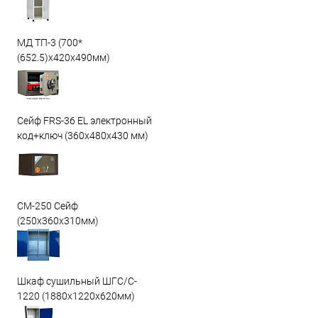
МД ТП-3 (700*
(652.5)x420x490мм)
Сейф FRS-36 EL электронный
код+ключ (360x480x430 мм)
СМ-250 Сейф
(250х360х310мм)
Шкаф сушильный ШГС/C-
1220 (1880x1220x620мм)