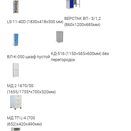
ВЕРСТАК ВП - 3/1,2
LS-11-40D (1830x418x500 мм)
(860х1200х685мм)
КД-516 (1150×565×600мм) без
ВЛ-К-050 шкаф пустой
перегородок
МД 2 1670/SS
(1655/1755*x700x320мм)
МД ТП L-4 (700
(652)x420x490мм)