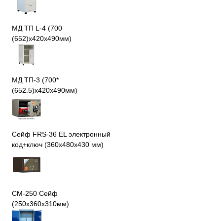
МД ТП L-4 (700
(652)x420x490мм)
МД ТП-3 (700*
(652.5)x420x490мм)
Сейф FRS-36 EL электронный
код+ключ (360x480x430 мм)
СМ-250 Сейф
(250х360х310мм)