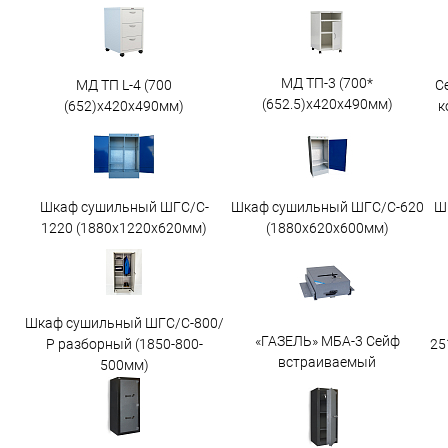
МД ТП-3 (700*
МД ТП L-4 (700
С
(652.5)x420x490мм)
(652)x420x490мм)
к
Шкаф сушильный ШГС/C-
Шкаф сушильный ШГС/C-620
Ш
1220 (1880x1220x620мм)
(1880x620x600мм)
Шкаф сушильный ШГС/С-800/
«ГАЗЕЛЬ» МБА-3 Сейф
25
Р разборный (1850-800-
встраиваемый
500мм)