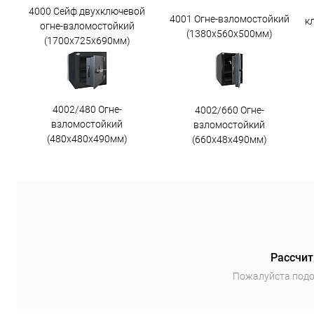
4000 Сейф двухключевой
4001 Огне-взломостойкий
к
огне-взломостойкий
(1380х560х500мм)
(1700х725х690мм)
4002/480 Огне-
4002/660 Огне-
взломостойкий
взломостойкий
(480х480х490мм)
(660х48х490мм)
Рассчит
Пожалуйста подо