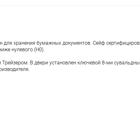
н для хранения бумажных документов. Сейф сертифициров
ниже нулевого (Н0).
и Трейзером. В двери установлен ключевой 8-ми сувальдн
оизводителя.