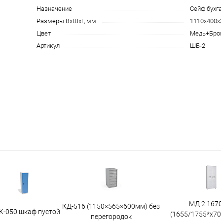
Назначение
Сейф бухг
Размеры ВхШхГ, мм
1110x400x
Цвет
Медь+Бро
Артикул
ШБ-2
МД 2 167
КД-516 (1150×565×600мм) без
К-050 шкаф пустой
(1655/1755*x7
перегородок