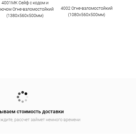
4001МК Сейф с кодом и
4002 Огне-взломостойкий
лючом Огне-взломостойкий
(1080х560х500мм)
(1380х560х500мм)
ываем стоимость доставки
ждите, рассчет займет немного времени