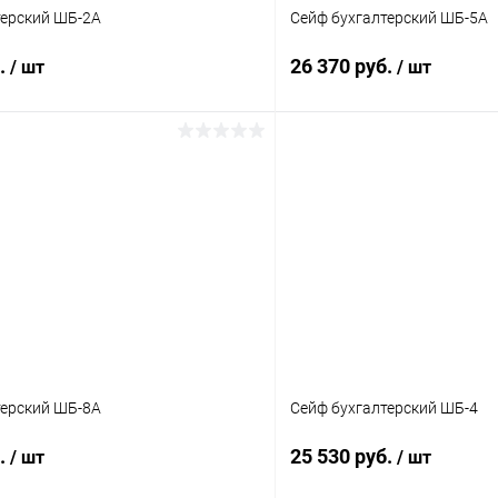
терский ШБ-2А
Сейф бухгалтерский ШБ-5А
б.
26 370 руб.
/ шт
/ шт
В корзину
В корз
 клик
Сравнение
Купить в 1 клик
ое
Под заказ
В избранное
терский ШБ-8А
Сейф бухгалтерский ШБ-4
б.
25 530 руб.
/ шт
/ шт