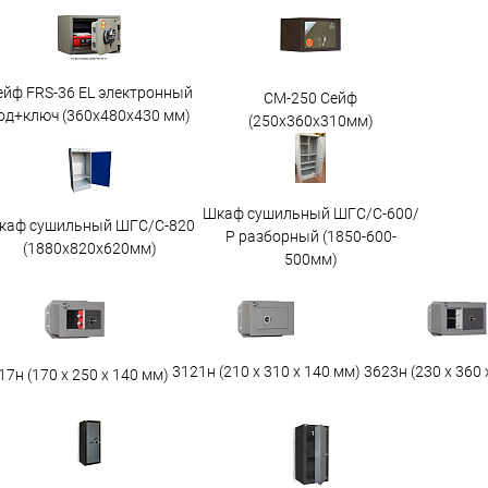
ейф FRS-36 EL электронный
СМ-250 Сейф
од+ключ (360x480x430 мм)
(250х360х310мм)
Шкаф сушильный ШГС/С-600/
каф сушильный ШГС/C-820
Р разборный (1850-600-
(1880x820x620мм)
500мм)
3623н (230 х 360 
3121н (210 х 310 х 140 мм)
17н (170 х 250 х 140 мм)