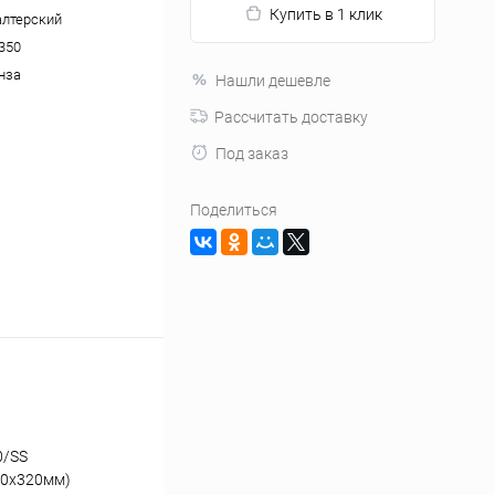
Купить в 1 клик
алтерский
350
нза
Нашли дешевле
Рассчитать доставку
Под заказ
Поделиться
0/SS
00x320мм)