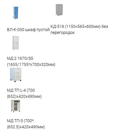
КД-516 (1150×565×600мм) без
ВЛ-К-050 шкаф пустой
перегородок
МД 2 1670/SS
(1655/1755*x700x320мм)
МД ТП L-4 (700
(652)x420x490мм)
МД ТП-3 (700*
(652.5)x420x490мм)