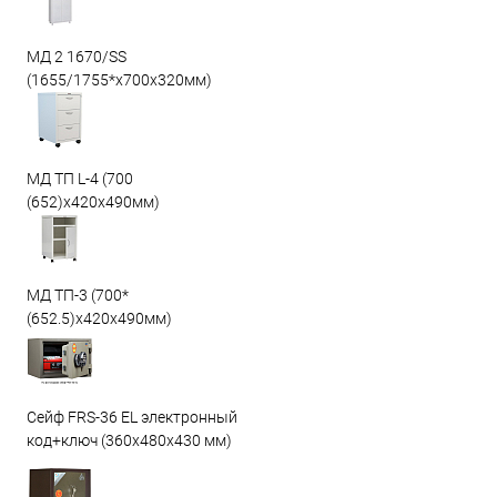
МД 2 1670/SS
(1655/1755*x700x320мм)
МД ТП L-4 (700
(652)x420x490мм)
МД ТП-3 (700*
(652.5)x420x490мм)
Сейф FRS-36 EL электронный
код+ключ (360x480x430 мм)