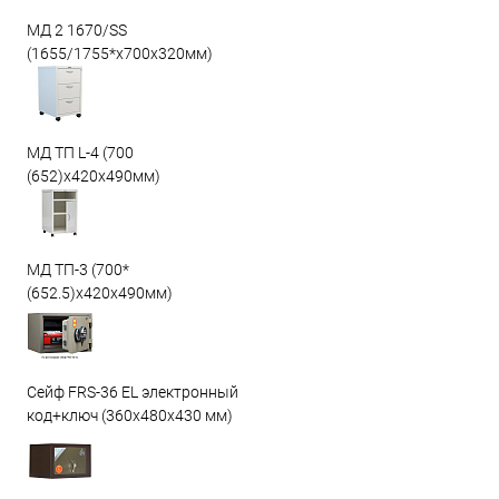
МД 2 1670/SS
(1655/1755*x700x320мм)
МД ТП L-4 (700
(652)x420x490мм)
МД ТП-3 (700*
(652.5)x420x490мм)
Сейф FRS-36 EL электронный
код+ключ (360x480x430 мм)