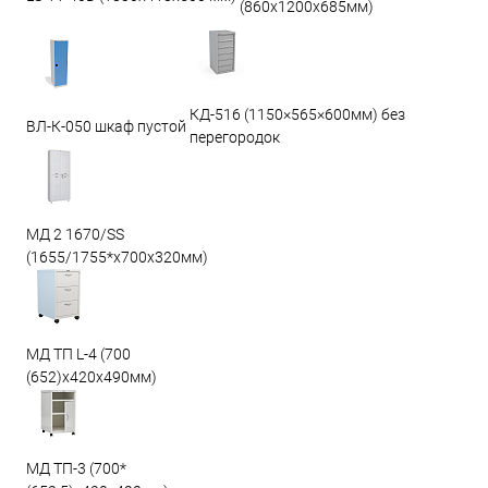
(860х1200х685мм)
КД-516 (1150×565×600мм) без
ВЛ-К-050 шкаф пустой
перегородок
МД 2 1670/SS
(1655/1755*x700x320мм)
МД ТП L-4 (700
(652)x420x490мм)
МД ТП-3 (700*