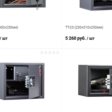
x260x230мм)
TT-23 (230x310x250мм)
5 260 руб.
/ шт
/ шт
В корзину
В корз
 клик
Сравнение
Купить в 1 клик
ое
Под заказ
В избранное