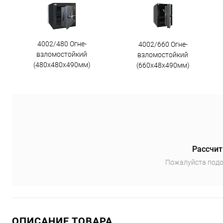
4002/480 Огне-
4002/660 Огне-
взломостойкий
взломостойкий
(480х480х490мм)
(660х48х490мм)
Рассчит
Пожалуйста подо
ОПИСАНИЕ ТОВАРА