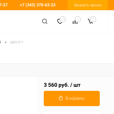
7-27
+7 (343) 370-63-23
Заказать звонок
0
0
0
•
й
ШБС-017
3 560 руб.
/ шт
В корзину