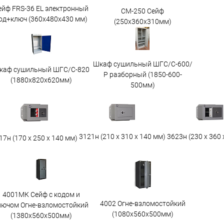
ейф FRS-36 EL электронный
СМ-250 Сейф
од+ключ (360x480x430 мм)
(250х360х310мм)
Шкаф сушильный ШГС/С-600/
каф сушильный ШГС/C-820
Р разборный (1850-600-
(1880x820x620мм)
500мм)
3623н (230 х 360 
3121н (210 х 310 х 140 мм)
17н (170 х 250 х 140 мм)
4001МК Сейф с кодом и
4002 Огне-взломостойкий
лючом Огне-взломостойкий
(1080х560х500мм)
(1380х560х500мм)