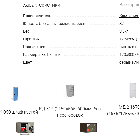
Характеристики:
Все хара
Производитель
Компания 
ID поста блога для комментариев
87
Вес
3,5кг
Гарантия
12 месяце
Назначение
пистолет
Размеры ВхШхГ, мм
170х300х2
Цвет
серый или
МД 2 167
КД-516 (1150×565×600мм) без
К-050 шкаф пустой
(1655/1755*x7
перегородок