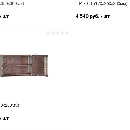
0x350x300мм)
TT-170 EL (170x260x230мм)
4 540 руб.
/ шт
/ шт
В корзину
В корз
 клик
Сравнение
Купить в 1 клик
ое
Под заказ
В избранное
00х200мм)
/ шт