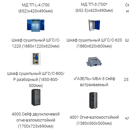
МД ТП-3 (700*
МД ТП L-4 (700
С
(652.5)x420x490мм)
(652)x420x490мм)
к
Шкаф сушильный ШГС/C-
Шкаф сушильный ШГС/C-620
Ш
1220 (1880x1220x620мм)
(1880x620x600мм)
Шкаф сушильный ШГС/С-800/
«ГАЗЕЛЬ» МБА-3 Сейф
25
Р разборный (1850-800-
встраиваемый
500мм)
4000 Сейф двухключевой
4001 Огне-взломостойкий
к
огне-взломостойкий
(1380х560х500мм)
(1700х725х690мм)