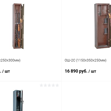
В корзину
В корз
 клик
Сравнение
Купить в 1 клик
ое
Под заказ
В избранное
х250х300мм)
ОШ-2С (1150х350х250мм)
б.
16 890 руб.
/ шт
/ шт
В корзину
В корз
 клик
Сравнение
Купить в 1 клик