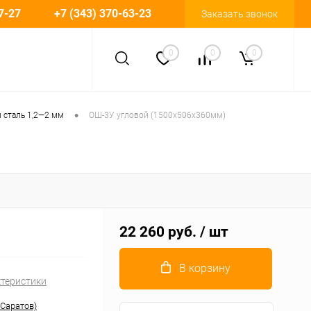
7-27
+7 (343) 370-63-23
Заказать звонок
0
0
0
•
сталь 1,2—2 мм
ОШ-3У угловой (1500х506х360мм)
22 260 руб.
/ шт
В корзину
ктеристики
 Саратов)