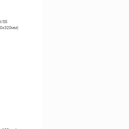
0/SS
00x320мм)