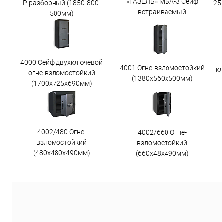
«ГАЗЕЛЬ» МБА-3 Сейф
25
Р разборный (1850-800-
встраиваемый
500мм)
4000 Сейф двухключевой
4001 Огне-взломостойкий
к
огне-взломостойкий
(1380х560х500мм)
(1700х725х690мм)
4002/480 Огне-
4002/660 Огне-
взломостойкий
взломостойкий
(480х480х490мм)
(660х48х490мм)