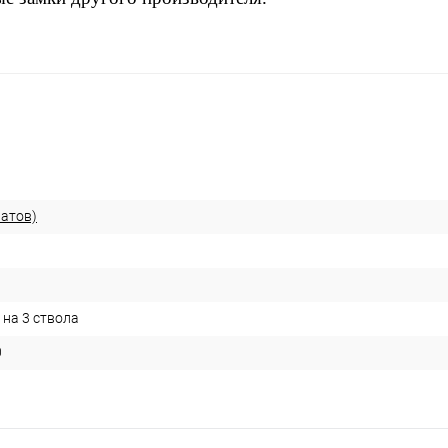
ратов)
 на 3 ствола
0