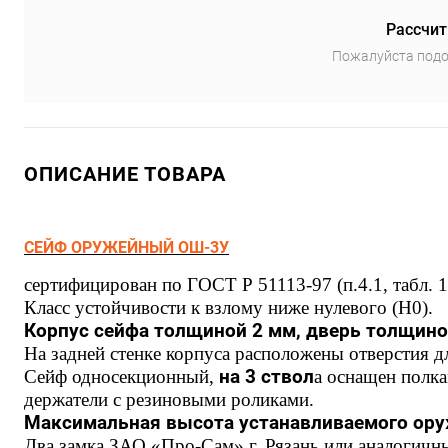
Рассчит
Пожалуйста подо
ОПИСАНИЕ ТОВАРА
СЕЙФ ОРУЖЕЙНЫЙ ОШ-3У
сертифицирован по ГОСТ Р 51113-97 (п.4.1, табл. 1
Класс устойчивости к взлому ниже нулевого (Н0).
Корпус сейфа толщиной 2 мм, дверь толщино
На задней стенке корпуса расположены отверстия д
Сейф односекционный,
на 3 ствол
а оснащен полк
держатели с резиновыми роликами.
Максимальная высота устанавливаемого ору
Два замка ЗАО «Про-Сам» г. Рязань или аналогичн