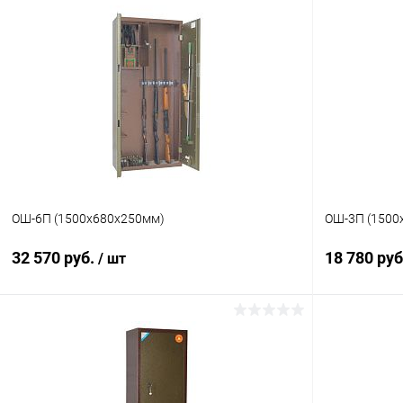
В корзину
Купить в 1 клик
Сравнение
Купить в 1
В избранное
Под заказ
В избранн
ОШ-6П (1500х680х250мм)
ОШ-3П (1500
32 570 руб.
18 780 ру
/ шт
В корзину
Купить в 1 клик
Сравнение
Купить в 1