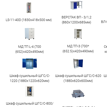
ВЕРСТАК ВП - 3/1,2
LS-11-40D (1830x418x500 мм)
ВЛ-
(860х1200х685мм)
МД ТП-3 (700*
МД ТП L-4 (700
С
(652.5)x420x490мм)
(652)x420x490мм)
к
Шкаф сушильный ШГС/C-
Шкаф сушильный ШГС/C-620
Ш
1220 (1880x1220x620мм)
(1880x620x600мм)
Шкаф сушильный ШГС/С-800/