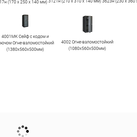
3623н (230 х 360 
3121н (210 х 310 х 140 мм)
17н (170 х 250 х 140 мм)
4001МК Сейф с кодом и
4002 Огне-взломостойкий
лючом Огне-взломостойкий
(1080х560х500мм)
(1380х560х500мм)