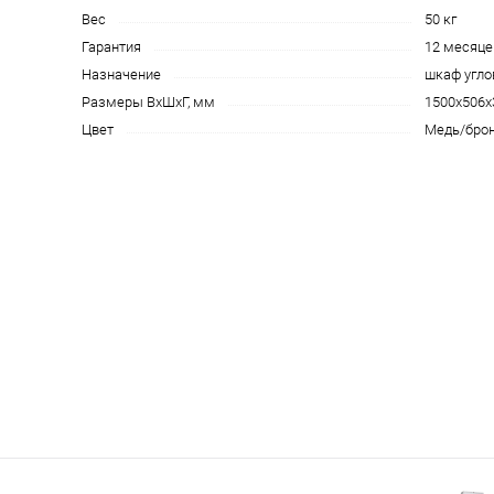
Вес
50 кг
Гарантия
12 месяце
Назначение
шкаф угло
Размеры ВхШхГ, мм
1500х506х
Цвет
Медь/брон