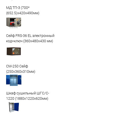
МД ТП-3 (700*
(652.5)x420x490мм)
Сейф FRS-36 EL электронный
код+ключ (360x480x430 мм)
СМ-250 Сейф
(250х360х310мм)
Шкаф сушильный ШГС/C-
1220 (1880x1220x620мм)