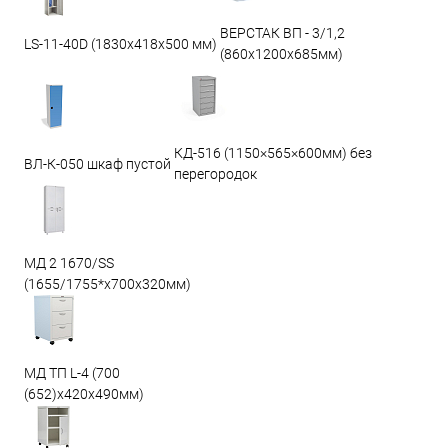
ВЕРСТАК ВП - 3/1,2
LS-11-40D (1830x418x500 мм)
(860х1200х685мм)
КД-516 (1150×565×600мм) без
ВЛ-К-050 шкаф пустой
перегородок
МД 2 1670/SS
(1655/1755*x700x320мм)
МД ТП L-4 (700
(652)x420x490мм)