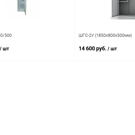
0/500
ШГС-2У (1850х800х500мм)
14 600 руб.
/ шт
/ шт
В корзину
В корз
 клик
Сравнение
Купить в 1 клик
ое
Под заказ
В избранное