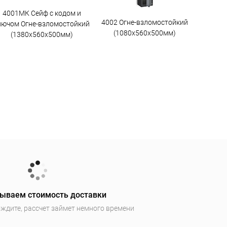
4001МК Сейф с кодом и
4002 Огне-взломостойкий
лючом Огне-взломостойкий
(1080х560х500мм)
(1380х560х500мм)
ываем стоимость доставки
ждите, рассчет займет немного времени