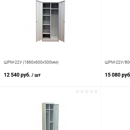
ШРМ-22У (1860х600х500мм)
ШРМ-22У/800
12 540 руб.
15 080 ру
/ шт
В корзину
Купить в 1 клик
Сравнение
Купить в 1
В избранное
Под заказ
В избранн