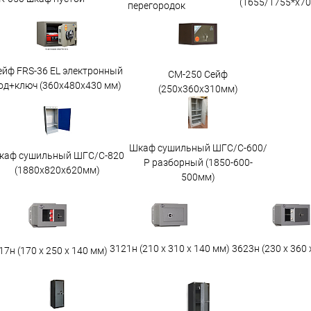
(1655/1755*x7
перегородок
ейф FRS-36 EL электронный
СМ-250 Сейф
од+ключ (360x480x430 мм)
(250х360х310мм)
Шкаф сушильный ШГС/С-600/
каф сушильный ШГС/C-820
Р разборный (1850-600-
(1880x820x620мм)
500мм)
3623н (230 х 360 
3121н (210 х 310 х 140 мм)
17н (170 х 250 х 140 мм)