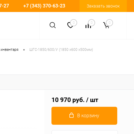
7-27
+7 (343) 370-63-23
Заказать звонок
0
0
0
•
 инвентаря
ШГС-1850/600/У (1850 х600 х500мм)
10 970 руб.
/ шт
В корзину