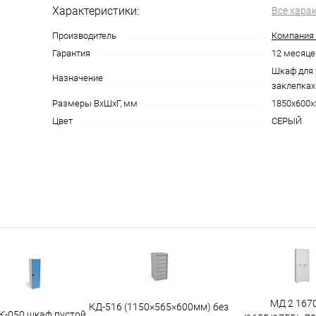
Характеристики:
Все хара
Производитель
Компания 
Гарантия
12 месяце
Шкаф для 
Назначение
заклепках
Размеры ВхШхГ, мм
1850х600х
Цвет
СЕРЫЙ
МД 2 167
КД-516 (1150×565×600мм) без
К-050 шкаф пустой