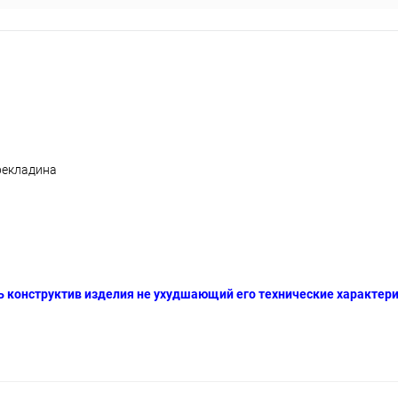
ерекладина
ь конструктив изделия не ухудшающий его технические характер