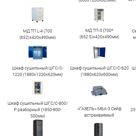
(860х1200х685мм)
МД ТП-3 (700*
МД ТП L-4 (700
С
(652.5)x420x490мм)
(652)x420x490мм)
к
Шкаф сушильный ШГС/C-
Шкаф сушильный ШГС/C-620
Ш
1220 (1880x1220x620мм)
(1880x620x600мм)
Шкаф сушильный ШГС/С-800/
«ГАЗЕЛЬ» МБА-3 Сейф
25
Р разборный (1850-800-
встраиваемый
500мм)