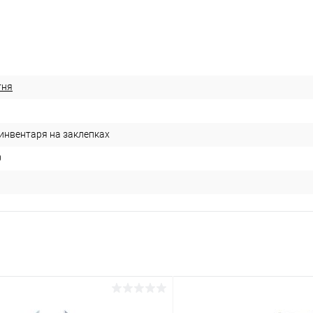
тня
инвентаря на заклепках
0