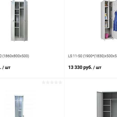
 (1860х800х500)
LS 11-50 (1900*(1830)x500x
б.
13 330 руб.
/ шт
/ шт
В корзину
В корз
 клик
Сравнение
Купить в 1 клик
ое
Под заказ
В избранное