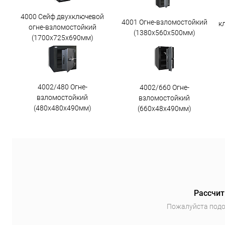
4000 Сейф двухключевой
4001 Огне-взломостойкий
к
огне-взломостойкий
(1380х560х500мм)
(1700х725х690мм)
4002/480 Огне-
4002/660 Огне-
взломостойкий
взломостойкий
(480х480х490мм)
(660х48х490мм)
Рассчит
Пожалуйста подо