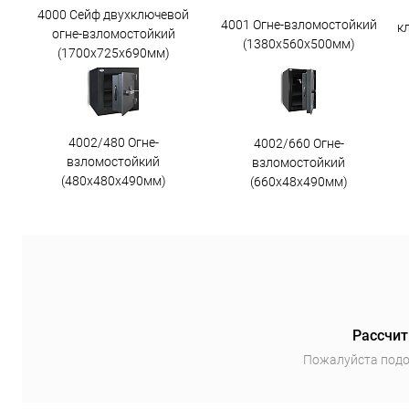
4000 Сейф двухключевой
4001 Огне-взломостойкий
к
огне-взломостойкий
(1380х560х500мм)
(1700х725х690мм)
4002/480 Огне-
4002/660 Огне-
взломостойкий
взломостойкий
(480х480х490мм)
(660х48х490мм)
Рассчит
Пожалуйста подо