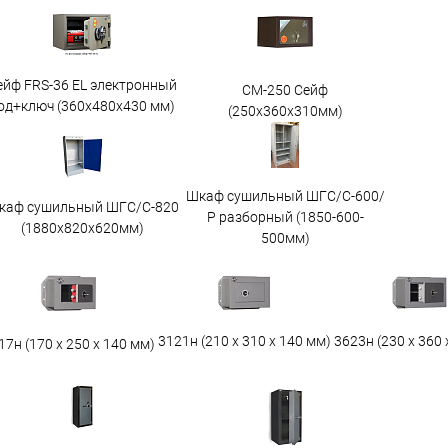
ейф FRS-36 EL электронный
СМ-250 Сейф
од+ключ (360x480x430 мм)
(250х360х310мм)
Шкаф сушильный ШГС/С-600/
каф сушильный ШГС/C-820
Р разборный (1850-600-
(1880x820x620мм)
500мм)
3623н (230 х 360 
3121н (210 х 310 х 140 мм)
17н (170 х 250 х 140 мм)