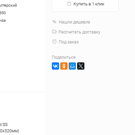
Купить в 1 клик
алтерский
350
нза
Нашли дешевле
Рассчитать доставку
Под заказ
Поделиться
0/SS
00x320мм)