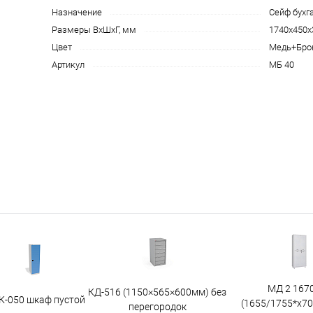
Назначение
Сейф бухг
Размеры ВхШхГ, мм
1740х450х
Цвет
Медь+Бро
Артикул
МБ 40
МД 2 167
КД-516 (1150×565×600мм) без
К-050 шкаф пустой
(1655/1755*x7
перегородок