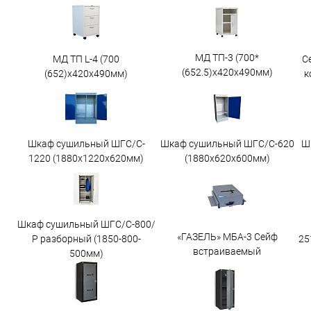
МД ТП-3 (700*
МД ТП L-4 (700
С
(652.5)x420x490мм)
(652)x420x490мм)
к
Шкаф сушильный ШГС/C-
Шкаф сушильный ШГС/C-620
Ш
1220 (1880x1220x620мм)
(1880x620x600мм)
Шкаф сушильный ШГС/С-800/
«ГАЗЕЛЬ» МБА-3 Сейф
25
Р разборный (1850-800-
встраиваемый
500мм)