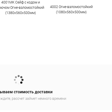
4001МК Сейф с кодом и
4002 Огне-взломостойкий
лючом Огне-взломостойкий
(1080х560х500мм)
(1380х560х500мм)
ываем стоимость доставки
ждите, рассчет займет немного времени