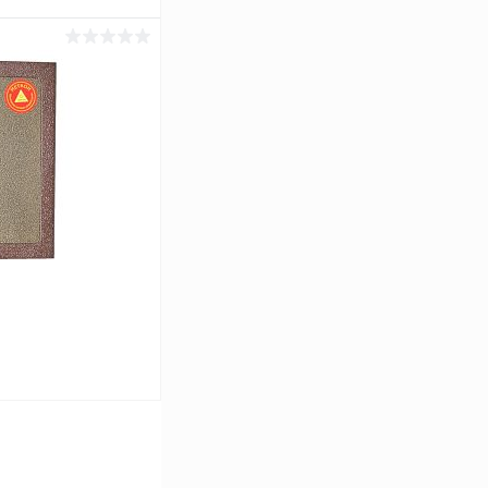
ину
Сравнение
Под заказ
ину