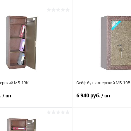
В корзину
В корз
 клик
Сравнение
Купить в 1 клик
ое
Под заказ
В избранное
терский МБ-19К
Сейф бухгалтерский МБ-10В
б.
6 940 руб.
/ шт
/ шт
В корзину
В корз