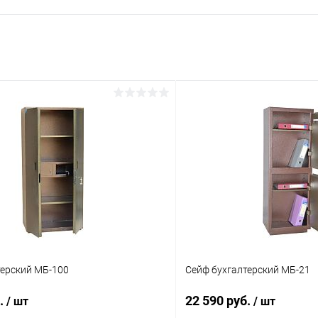
терский МБ-100
Сейф бухгалтерский МБ-21
б.
22 590 руб.
/ шт
/ шт