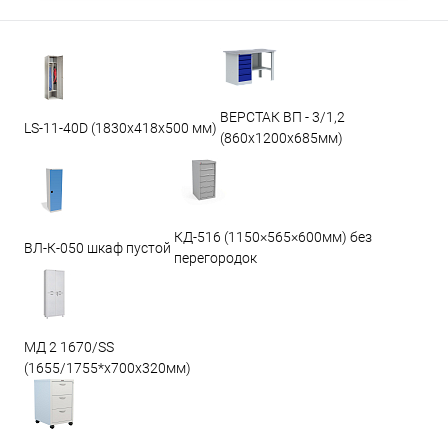
ВЕРСТАК ВП - 3/1,2
LS-11-40D (1830x418x500 мм)
(860х1200х685мм)
КД-516 (1150×565×600мм) без
ВЛ-К-050 шкаф пустой
перегородок
МД 2 1670/SS
(1655/1755*x700x320мм)