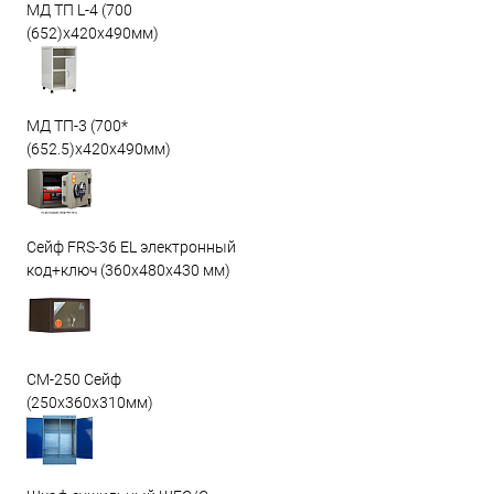
МД ТП L-4 (700
(652)x420x490мм)
МД ТП-3 (700*
(652.5)x420x490мм)
Сейф FRS-36 EL электронный
код+ключ (360x480x430 мм)
СМ-250 Сейф
(250х360х310мм)