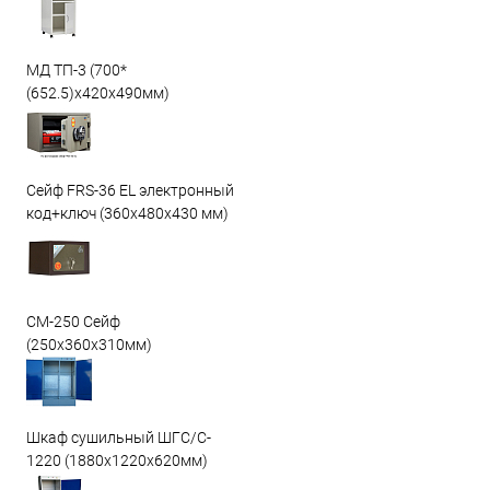
МД ТП-3 (700*
(652.5)x420x490мм)
Сейф FRS-36 EL электронный
код+ключ (360x480x430 мм)
СМ-250 Сейф
(250х360х310мм)
Шкаф сушильный ШГС/C-
1220 (1880x1220x620мм)