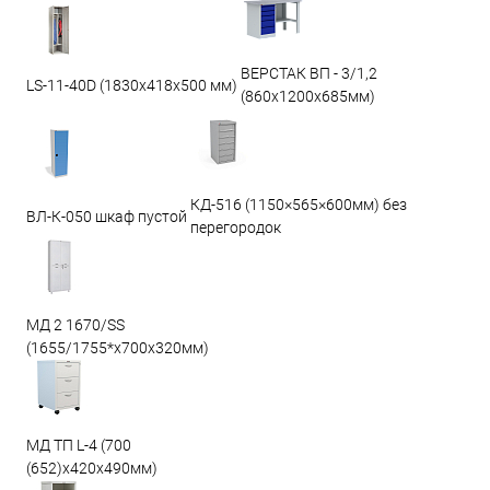
ВЕРСТАК ВП - 3/1,2
LS-11-40D (1830x418x500 мм)
(860х1200х685мм)
КД-516 (1150×565×600мм) без
ВЛ-К-050 шкаф пустой
перегородок
МД 2 1670/SS
(1655/1755*x700x320мм)
МД ТП L-4 (700
(652)x420x490мм)