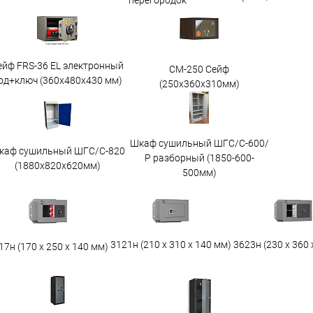
перегородок
ейф FRS-36 EL электронный
СМ-250 Сейф
од+ключ (360x480x430 мм)
(250х360х310мм)
Шкаф сушильный ШГС/С-600/
каф сушильный ШГС/C-820
Р разборный (1850-600-
(1880x820x620мм)
500мм)
3623н (230 х 360 
3121н (210 х 310 х 140 мм)
17н (170 х 250 х 140 мм)