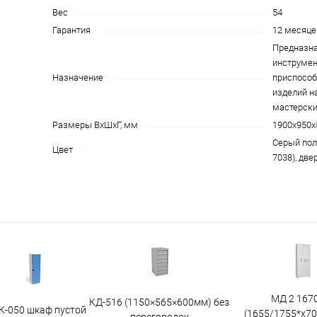
Вес
54
Гарантия
12 месяце
Предназна
инструмен
Назначение
приспособ
изделий н
мастерски
Размеры ВхШхГ, мм
1900x950x
Cерый пол
Цвет
7038), две
МД 2 167
КД-516 (1150×565×600мм) без
К-050 шкаф пустой
(1655/1755*x7