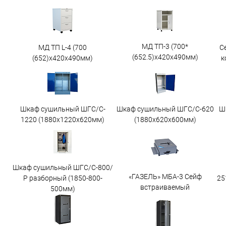
МД ТП-3 (700*
МД ТП L-4 (700
С
(652.5)x420x490мм)
(652)x420x490мм)
к
Шкаф сушильный ШГС/C-
Шкаф сушильный ШГС/C-620
Ш
1220 (1880x1220x620мм)
(1880x620x600мм)
Шкаф сушильный ШГС/С-800/
«ГАЗЕЛЬ» МБА-3 Сейф
25
Р разборный (1850-800-
встраиваемый
500мм)