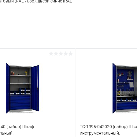
товый (RAL 7038), двери синие (RAL
040 (набор) Шкаф
TC-1995-042020 (набор) Шк
льный.
инструментальный.