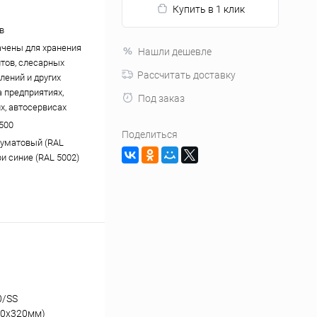
Купить в 1 клик
в
чены для хранения
Нашли дешевле
тов, слесарных
Рассчитать доставку
лений и других
а предприятиях,
Под заказ
х, автосервисах
500
Поделиться
уматовый (RAL
ри синие (RAL 5002)
0/SS
00x320мм)