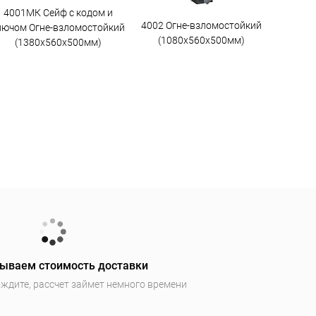
4001МК Сейф с кодом и
4002 Огне-взломостойкий
лючом Огне-взломостойкий
(1080х560х500мм)
(1380х560х500мм)
ываем стоимость доставки
ждите, рассчет займет немного времени