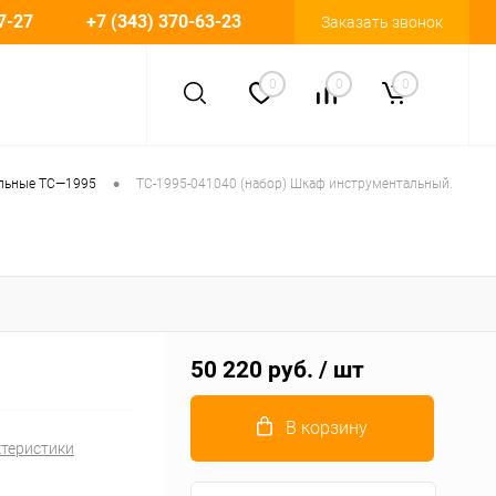
7-27
+7 (343) 370-63-23
Заказать звонок
0
0
0
•
льные TC—1995
TC-1995-041040 (набор) Шкаф инструментальный.
50 220 руб.
/ шт
В корзину
ктеристики