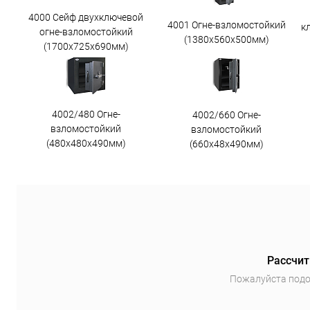
4000 Сейф двухключевой
4001 Огне-взломостойкий
к
огне-взломостойкий
(1380х560х500мм)
(1700х725х690мм)
4002/480 Огне-
4002/660 Огне-
взломостойкий
взломостойкий
(480х480х490мм)
(660х48х490мм)
Рассчит
Пожалуйста подо