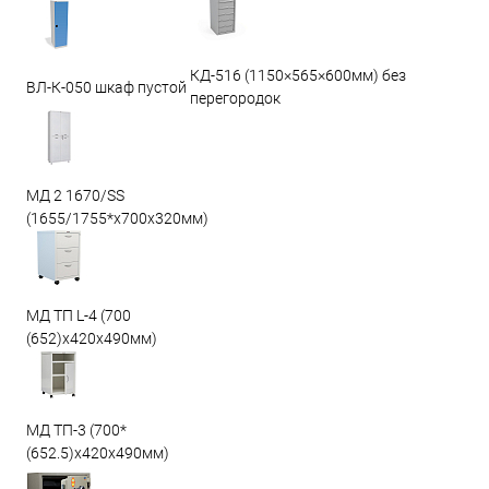
КД-516 (1150×565×600мм) без
ВЛ-К-050 шкаф пустой
перегородок
МД 2 1670/SS
(1655/1755*x700x320мм)
МД ТП L-4 (700
(652)x420x490мм)
МД ТП-3 (700*
(652.5)x420x490мм)