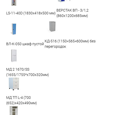
ВЕРСТАК ВП - 3/1,2
LS-11-40D (1830x418x500 мм)
(860х1200х685мм)
КД-516 (1150×565×600мм) без
ВЛ-К-050 шкаф пустой
перегородок
МД 2 1670/SS
(1655/1755*x700x320мм)
МД ТП L-4 (700
(652)x420x490мм)