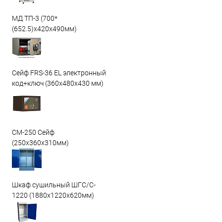
МД ТП-3 (700*
(652.5)x420x490мм)
Сейф FRS-36 EL электронный
код+ключ (360x480x430 мм)
СМ-250 Сейф
(250х360х310мм)
Шкаф сушильный ШГС/C-
1220 (1880x1220x620мм)