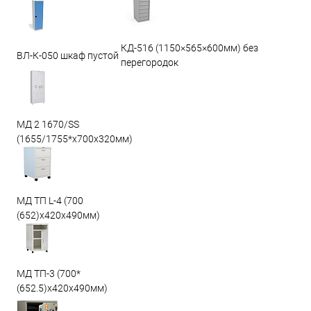
КД-516 (1150×565×600мм) без
ВЛ-К-050 шкаф пустой
перегородок
МД 2 1670/SS
(1655/1755*x700x320мм)
МД ТП L-4 (700
(652)x420x490мм)
МД ТП-3 (700*
(652.5)x420x490мм)