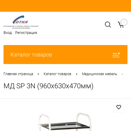
0
Вход
Регистрация
Каталог товаров
•
•
•
Главная страница
Каталог товаров
Медицинская мебель
С
МД SP 3N (960x630x470мм)