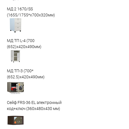
МД 2 1670/SS
(1655/1755*x700x320мм)
МД ТП L-4 (700
(652)x420x490мм)
МД ТП-3 (700*
(652.5)x420x490мм)
Сейф FRS-36 EL электронный
код+ключ (360x480x430 мм)