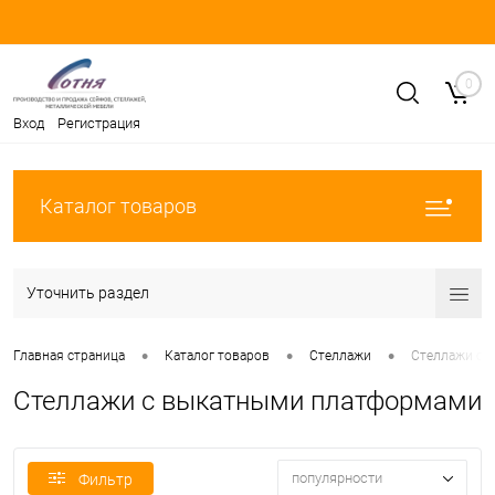
0
Вход
Регистрация
Каталог товаров
Уточнить раздел
•
•
•
Главная страница
Каталог товаров
Стеллажи
Стеллажи с 
Стеллажи с выкатными платформами
популярности
Фильтр