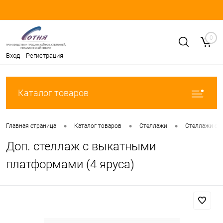
0
Вход
Регистрация
Каталог товаров
•
•
•
Главная страница
Каталог товаров
Стеллажи
Стеллажи с 
Доп. стеллаж с выкатными
платформами (4 яруса)