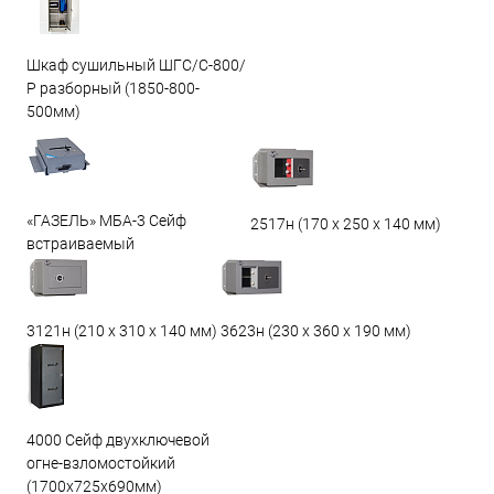
Шкаф сушильный ШГС/С-800/
Р разборный (1850-800-
500мм)
«ГАЗЕЛЬ» МБА-3 Сейф
2517н (170 х 250 х 140 мм)
встраиваемый
3623н (230 х 360 х 190 мм)
3121н (210 х 310 х 140 мм)
4000 Сейф двухключевой
огне-взломостойкий
(1700х725х690мм)