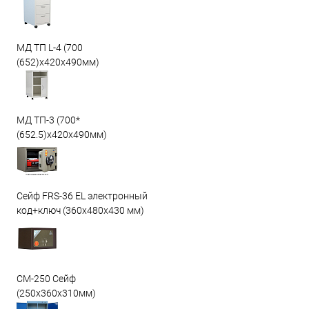
МД ТП L-4 (700
(652)x420x490мм)
МД ТП-3 (700*
(652.5)x420x490мм)
Сейф FRS-36 EL электронный
код+ключ (360x480x430 мм)
СМ-250 Сейф
(250х360х310мм)