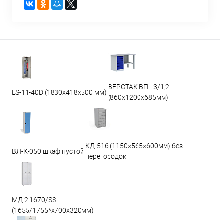
ВЕРСТАК ВП - 3/1,2
LS-11-40D (1830x418x500 мм)
(860х1200х685мм)
КД-516 (1150×565×600мм) без
ВЛ-К-050 шкаф пустой
перегородок
МД 2 1670/SS
(1655/1755*x700x320мм)